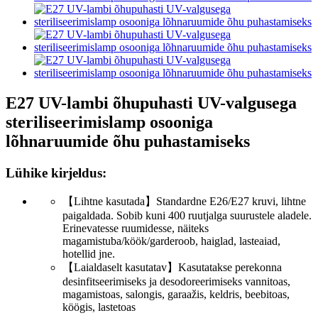
E27 UV-lambi õhupuhasti UV-valgusega
steriliseerimislamp osooniga
lõhnaruumide õhu puhastamiseks
Lühike kirjeldus:
【Lihtne kasutada】Standardne E26/E27 kruvi, lihtne
paigaldada. Sobib kuni 400 ruutjalga suurustele aladele.
Erinevatesse ruumidesse, näiteks
magamistuba/köök/garderoob, haiglad, lasteaiad,
hotellid jne.
【Laialdaselt kasutatav】Kasutatakse perekonna
desinfitseerimiseks ja desodoreerimiseks vannitoas,
magamistoas, salongis, garaažis, keldris, beebitoas,
köögis, lastetoas