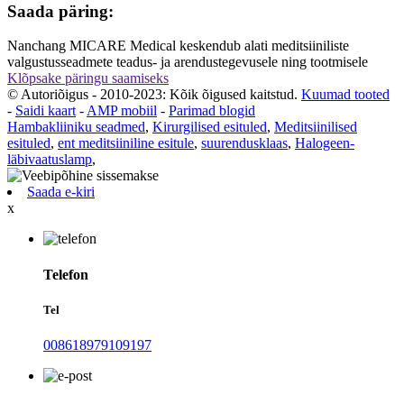
Saada päring:
Nanchang MICARE Medical keskendub alati meditsiiniliste
valgustusseadmete teadus- ja arendustegevusele ning tootmisele
Klõpsake päringu saamiseks
© Autoriõigus - 2010-2023: Kõik õigused kaitstud.
Kuumad tooted
-
Saidi kaart
-
AMP mobiil
-
Parimad blogid
Hambakliiniku seadmed
,
Kirurgilised esituled
,
Meditsiinilised
esituled
,
ent meditsiiniline esitule
,
suurendusklaas
,
Halogeen-
läbivaatuslamp
,
Saada e-kiri
x
Telefon
Tel
008618979109197