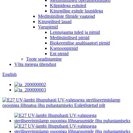
Meditsiinilised operatsioonituled
Klippidega esituled
Kirurgiline esitule luupidega
Meditsiiniliste filmide vaatajad
Kirurgilised lauad
Varupirnid
Lennujaama tuled ja pirnid
Meditsiinilised pirnid
Biokeemilise analüsaatori pirnid
Ksenoonpirnid
Ent pirnid
Toote seadistamine
Võta meiega ühendust
English