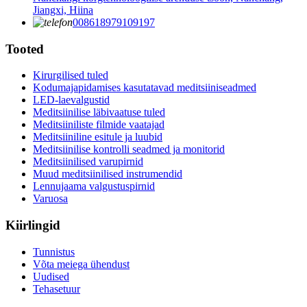
Jiangxi, Hiina
008618979109197
Tooted
Kirurgilised tuled
Kodumajapidamises kasutatavad meditsiiniseadmed
LED-laevalgustid
Meditsiinilise läbivaatuse tuled
Meditsiiniliste filmide vaatajad
Meditsiiniline esitule ja luubid
Meditsiinilise kontrolli seadmed ja monitorid
Meditsiinilised varupirnid
Muud meditsiinilised instrumendid
Lennujaama valgustuspirnid
Varuosa
Kiirlingid
Tunnistus
Võta meiega ühendust
Uudised
Tehasetuur