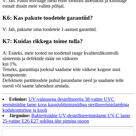
V: Jah. Palun teavitage meid enne tootmist ametlikult ja kinnitage
esmalt disain meie valimi põhjal.
K6: Kas pakute toodetele garantiid?
V: Jah, pakume oma toodetele 1-aastast garantiid.
K7: Kuidas rikkega toime tulla?
A: Esiteks, meie tooted on toodetud range kvaliteedikontrolli
süsteemis ja defektide määr on väiksem
kui 1%.
Teiseks, garantiiaja jooksul saadame teile väikese koguse uusi
komponente.
Defektsete partiitoodete puhul parandame need ja saadame teile
uuesti või saame lahendust arutada.
Eelmine:
UV-valgusega desinfitseerija 38-vatine UVC
germitsiidne lamp koos kaugjuhtimispuldiga steriliseerimislambiga
kodukontorisse ja kooli
Järgmine:
Bakteritsiidne UV-desinfitseerimislamp UV-C lamp
25-vatine E26 E27 sokliga ühe pirniga osoon