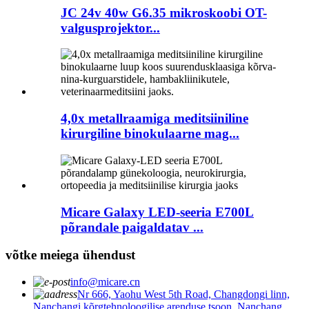
JC 24v 40w G6.35 mikroskoobi OT-
valgusprojektor...
4,0x metallraamiga meditsiiniline
kirurgiline binokulaarne mag...
Micare Galaxy LED-seeria E700L
põrandale paigaldatav ...
võtke meiega ühendust
info@micare.cn
Nr 666, Yaohu West 5th Road, Changdongi linn,
Nanchangi kõrgtehnoloogilise arenduse tsoon, Nanchang,