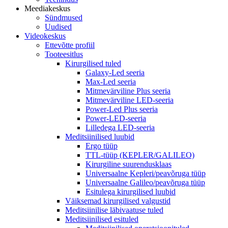
Meediakeskus
Sündmused
Uudised
Videokeskus
Ettevõtte profiil
Tooteesitlus
Kirurgilised tuled
Galaxy-Led seeria
Max-Led seeria
Mitmevärviline Plus seeria
Mitmevärviline LED-seeria
Power-Led Plus seeria
Power-LED-seeria
Lilledega LED-seeria
Meditsiinilised luubid
Ergo tüüp
TTL-tüüp (KEPLER/GALILEO)
Kirurgiline suurendusklaas
Universaalne Kepleri/peavõruga tüüp
Universaalne Galileo/peavõruga tüüp
Esitulega kirurgilised luubid
Väiksemad kirurgilised valgustid
Meditsiinilise läbivaatuse tuled
Meditsiinilised esituled