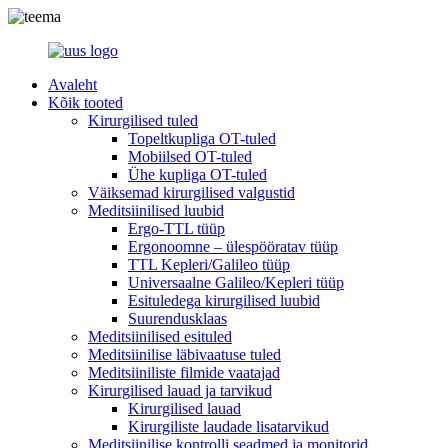
Avaleht
Kõik tooted
Kirurgilised tuled
Topeltkupliga OT-tuled
Mobiilsed OT-tuled
Ühe kupliga OT-tuled
Väiksemad kirurgilised valgustid
Meditsiinilised luubid
Ergo-TTL tüüp
Ergonoomne – ülespööratav tüüp
TTL Kepleri/Galileo tüüp
Universaalne Galileo/Kepleri tüüp
Esituledega kirurgilised luubid
Suurendusklaas
Meditsiinilised esituled
Meditsiinilise läbivaatuse tuled
Meditsiiniliste filmide vaatajad
Kirurgilised lauad ja tarvikud
Kirurgilised lauad
Kirurgiliste laudade lisatarvikud
Meditsiinilise kontrolli seadmed ja monitorid