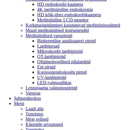
HD endoskoobi kaamera
4K meditsiiniline endoskoopia
HD kõik-ühes endoskoobikaamera
Meditsiiniline LCD-monitor
Kodumajapidamises kasutatavad meditsiiniseadmed
Muud meditsiinilised instrumendid
Meditsiinilised varupirnid
Biokeemilise analüsaatori pirnid
Lambipesad
Mikroskoobi lambipirnid
OT-lambipirnid
Oftalmoloogilised pilulambid
Ent pirnid
Ksenoonendoskoobi pirnid
UV-lambipirnid
LED-valgusallikas
Lennujaama valgustuspirnid
Varuosa
Juhtumikeskus
Meist
Laadi alla
Tunnistus
Meie eelised
Klientide arvustused
Teenindus