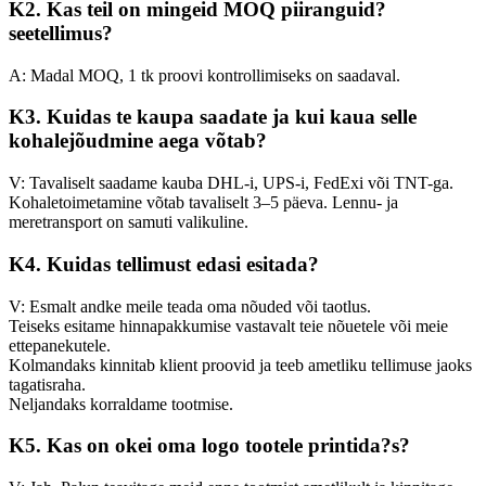
K2. Kas teil on mingeid MOQ piiranguid?
see
tellimus?
A: Madal MOQ, 1 tk proovi kontrollimiseks on saadaval.
K3. Kuidas te kaupa saadate ja kui kaua selle
kohalejõudmine aega võtab?
V: Tavaliselt saadame kauba DHL-i, UPS-i, FedExi või TNT-ga.
Kohaletoimetamine võtab tavaliselt 3–5 päeva. Lennu- ja
meretransport on samuti valikuline.
K4. Kuidas tellimust edasi esitada?
V: Esmalt andke meile teada oma nõuded või taotlus.
Teiseks esitame hinnapakkumise vastavalt teie nõuetele või meie
ettepanekutele.
Kolmandaks kinnitab klient proovid ja teeb ametliku tellimuse jaoks
tagatisraha.
Neljandaks korraldame tootmise.
K5. Kas on okei oma logo tootele printida?
s
?