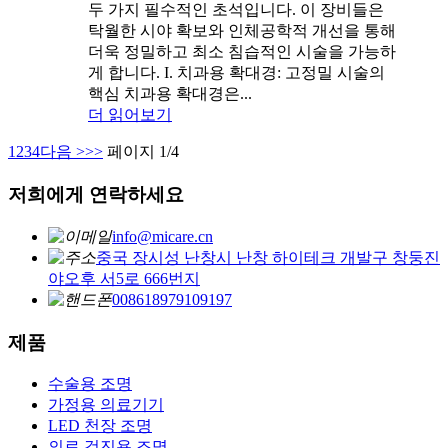
두 가지 필수적인 초석입니다. 이 장비들은
탁월한 시야 확보와 인체공학적 개선을 통해
더욱 정밀하고 최소 침습적인 시술을 가능하
게 합니다. I. 치과용 확대경: 고정밀 시술의
핵심 치과용 확대경은...
더 읽어보기
1
2
3
4
다음 >
>>
페이지 1/4
저희에게 연락하세요
info@micare.cn
중국 장시성 난창시 난창 하이테크 개발구 창둥진
야오후 서5로 666번지
008618979109197
제품
수술용 조명
가정용 의료기기
LED 천장 조명
의료 검진용 조명