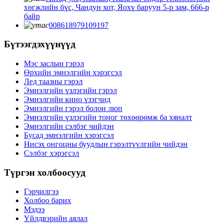
хөгжлийн бүс, Чандун хот, Яохү баруун 5-р зам, 666-р
байр
008618979109197
Бүтээгдэхүүнүүд
Мэс заслын гэрэл
Өрхийн эмнэлгийн хэрэгсэл
Лед таазны гэрэл
Эмнэлгийн үзлэгийн гэрэл
Эмнэлгийн кино үзэгчид
Эмнэлгийн гэрэл болон люп
Эмнэлгийн үзлэгийн тоног төхөөрөмж ба хяналт
Эмнэлгийн сэлбэг чийдэн
Бусад эмнэлгийн хэрэгсэл
Нисэх онгоцны буудлын гэрэлтүүлгийн чийдэн
Сэлбэг хэрэгсэл
Түргэн холбоосууд
Гэрчилгээ
Холбоо барих
Мэдээ
Үйлдвэрийн аялал