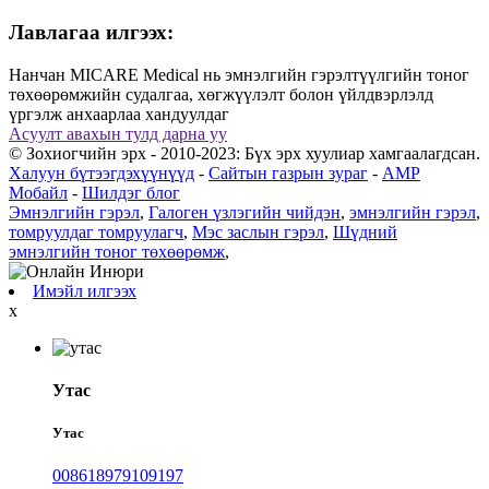
Лавлагаа илгээх:
Нанчан MICARE Medical нь эмнэлгийн гэрэлтүүлгийн тоног
төхөөрөмжийн судалгаа, хөгжүүлэлт болон үйлдвэрлэлд
үргэлж анхаарлаа хандуулдаг
Асуулт авахын тулд дарна уу
© Зохиогчийн эрх - 2010-2023: Бүх эрх хуулиар хамгаалагдсан.
Халуун бүтээгдэхүүнүүд
-
Сайтын газрын зураг
-
AMP
Мобайл
-
Шилдэг блог
Эмнэлгийн гэрэл
,
Галоген үзлэгийн чийдэн
,
эмнэлгийн гэрэл
,
томруулдаг томруулагч
,
Мэс заслын гэрэл
,
Шүдний
эмнэлгийн тоног төхөөрөмж
,
Имэйл илгээх
x
Утас
Утас
008618979109197