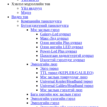
Хэвлэл мэдээллийн төв
Үйл явдлууд
Мэдээ
Видео төв
Компанийн танилцуулга
Бүтээгдэхүүний танилцуулга
Мэс заслын гэрэл
Galaxy-Led цуврал
Макс-Лед цуврал
Олон өнгийн Plus цуврал
Олон өнгийн LED цуврал
Power-Led Plus цуврал
Цахилгаан хөдөлгүүртэй цуврал
Цэцэгтэй гэрэлтдэг цуврал
Эмнэлгийн люп
Эрго төрөл
TTL төрөл (KEPLER/GALILEO)
Мэс заслын томруулдаг линз
Universal Kepler/Headband төрөл
Universal Galileo/Headband төрөл
Мэс заслын гэрэлтэй люп
Бага зэргийн мэс заслын гэрэл
Эмнэлгийн үзлэгийн гэрэл
Эмнэлгийн гэрэл