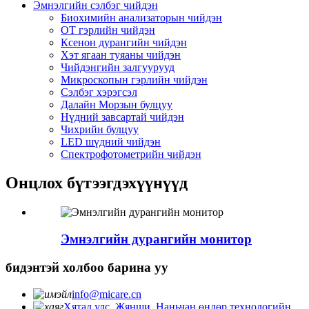
Эмнэлгийн сэлбэг чийдэн
Биохимийн анализаторын чийдэн
OT гэрлийн чийдэн
Ксенон дурангийн чийдэн
Хэт ягаан туяаны чийдэн
Чийдэнгийн залгуурууд
Микроскопын гэрлийн чийдэн
Сэлбэг хэрэгсэл
Далайн Морзын булцуу
Нүдний завсартай чийдэн
Чихрийн булцуу
LED шүдний чийдэн
Спектрофотометрийн чийдэн
Онцлох бүтээгдэхүүнүүд
Эмнэлгийн дурангийн монитор
бидэнтэй холбоо барина уу
info@micare.cn
Хятад улс, Жянши, Наньчан өндөр технологийн