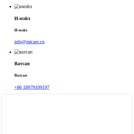
И-мэйл
И-мэйл
info@micare.cn
Ватсап
Ватсап
+86 18979109197