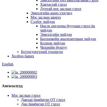
Эмнэлгийн үйл ажиллагааны гэрэл
Хавтастай гэрэл
Луптай мэс заслын гэрэл
Эмнэлгийн кино үзэгчид
Мэс заслын ширээ
Сэлбэг чийдэн
Нисэх онгоцны буудлын гэрэл ба
чийдэн
Эмнэлгийн чийдэн
Биохимийн анализаторын чийдэн
Ксенон чийдэн
Чихрийн булцуу
Бүтээгдэхүүний тохиргоо
Холбоо барих
English
Ангилалууд
Мэс заслын гэрэл
Давхар бөмбөгөр OT гэрэл
Дан бөмбөгөр OT гэрэл