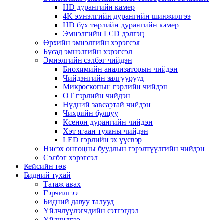
HD дурангийн камер
4K эмнэлгийн дурангийн шинжилгээ
HD бүх төрлийн дурангийн камер
Эмнэлгийн LCD дэлгэц
Өрхийн эмнэлгийн хэрэгсэл
Бусад эмнэлгийн хэрэгсэл
Эмнэлгийн сэлбэг чийдэн
Биохимийн анализаторын чийдэн
Чийдэнгийн залгуурууд
Микроскопын гэрлийн чийдэн
OT гэрлийн чийдэн
Нүдний завсартай чийдэн
Чихрийн булцуу
Ксенон дурангийн чийдэн
Хэт ягаан туяаны чийдэн
LED гэрлийн эх үүсвэр
Нисэх онгоцны буудлын гэрэлтүүлгийн чийдэн
Сэлбэг хэрэгсэл
Кейсийн төв
Бидний тухай
Татаж авах
Гэрчилгээ
Бидний давуу талууд
Үйлчлүүлэгчдийн сэтгэгдэл
Үйлчилгээ