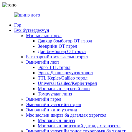
Гэр
Бүх бүтээгдэхүүн
Мэс заслын гэрэл
Давхар бөмбөгөр OT гэрэл
Зөөврийн OT гэрэл
Дан бөмбөгөр OT гэрэл
Бага зэргийн мэс заслын гэрэл
Эмнэлгийн люп
Эрго-TTL төрөл
Эрго- Дээш эргүүлэх төрөл
TTL Kepler/Galileo төрөл
Universal Galileo/Kepler төрөл
Мэс заслын гэрэлтэй люп
Томруулдаг линз
Эмнэлгийн гэрэл
Эмнэлгийн үзлэгийн гэрэл
Эмнэлгийн кино үзэгчид
Мэс заслын ширээ ба дагалдах хэрэгсэл
Мэс заслын ширээ
Мэс заслын ширээний дагалдах хэрэгсэл
Эмнэлгийн үзлэгийн тоног төхөөрөмж ба хяналт