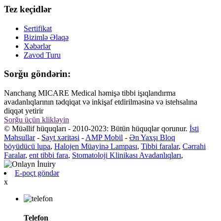
Tez keçidlər
Sertifikat
Bizimlə Əlaqə
Xəbərlər
Zavod Turu
Sorğu göndərin:
Nanchang MICARE Medical həmişə tibbi işıqlandırma
avadanlıqlarının tədqiqat və inkişaf etdirilməsinə və istehsalına
diqqət yetirir
Sorğu üçün klikləyin
© Müəllif hüquqları - 2010-2023: Bütün hüquqlar qorunur.
İsti
Məhsullar
-
Sayt xəritəsi
-
AMP Mobil
-
Ən Yaxşı Bloq
böyüdücü lupa
,
Halojen Müayinə Lampası
,
Tibbi faralar
,
Cərrahi
Faralar
,
ent tibbi fara
,
Stomatoloji Klinikası Avadanlıqları
,
E-poçt göndər
x
Telefon