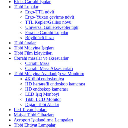
Kiçik Cərrahi İşıqlar
Tibbi Lupalar
Ergo-TTL növü
Ergo- Yuxarı çevirmə növü
TTL Kepler/Galileo növü
Universal Galileo/Kepler tipli
Fara ilə Cərrahi Lupalar
Böyüdücü linza
Tibbi faralar
Tibbi Müayinə İşıqları
Tibbi Film İzləyiciləri
Cərrahi masalar və aksesuarlar
Cərrahi Masa
Cərrahi Masa Aksesuarları
Tibbi Müayinə Avadanlığı və Monitoru
4K tibbi endoskopiya
HD hərtərəfli endoskop kamerası
HD endoskop kamerası
LED İşıq Mənbəyi
Tibbi LCD Monitor
Digər Tibbi Alətlər
Led Tavan İşıqları
Məişət Tibbi Cihazları
Aeroport İşıqlandırma Lampaları
Tibbi Ehtiyat Lampalar