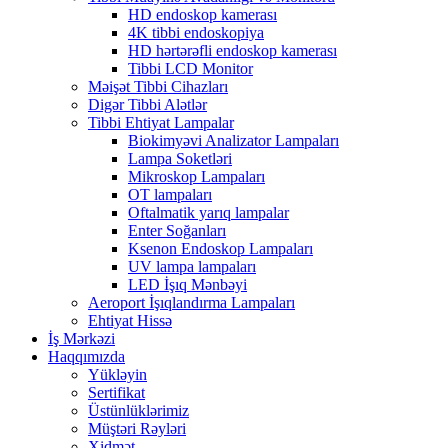
HD endoskop kamerası
4K tibbi endoskopiya
HD hərtərəfli endoskop kamerası
Tibbi LCD Monitor
Məişət Tibbi Cihazları
Digər Tibbi Alətlər
Tibbi Ehtiyat Lampalar
Biokimyəvi Analizator Lampaları
Lampa Soketləri
Mikroskop Lampaları
OT lampaları
Oftalmatik yarıq lampalar
Enter Soğanları
Ksenon Endoskop Lampaları
UV lampa lampaları
LED İşıq Mənbəyi
Aeroport İşıqlandırma Lampaları
Ehtiyat Hissə
İş Mərkəzi
Haqqımızda
Yükləyin
Sertifikat
Üstünlüklərimiz
Müştəri Rəyləri
Xidmət