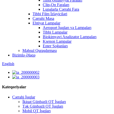
Tibbi Əməliyyat Faraları
Clip-On Faraları
Lupalarla Cərrahi Fara
Tibbi Film İzləyiciləri
Cərrahi Masa
Ehtiyat Lampalar
Aeroport İşıqları və Lampaları
Tibbi Lampalar
Biokimyəvi Analizator Lampaları
Ksenon Lampalar
Enter Soğanları
Məhsul Quraşdırması
Bizimlə Əlaqə
English
Kateqoriyalar
Cərrahi İşıqlar
İkiqat Günbəzli OT İşıqları
Tək Günbəzli OT İşıqları
Mobil OT İşıqları