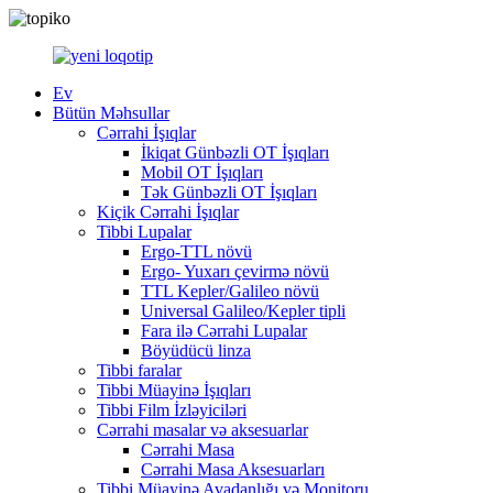
Ev
Bütün Məhsullar
Cərrahi İşıqlar
İkiqat Günbəzli OT İşıqları
Mobil OT İşıqları
Tək Günbəzli OT İşıqları
Kiçik Cərrahi İşıqlar
Tibbi Lupalar
Ergo-TTL növü
Ergo- Yuxarı çevirmə növü
TTL Kepler/Galileo növü
Universal Galileo/Kepler tipli
Fara ilə Cərrahi Lupalar
Böyüdücü linza
Tibbi faralar
Tibbi Müayinə İşıqları
Tibbi Film İzləyiciləri
Cərrahi masalar və aksesuarlar
Cərrahi Masa
Cərrahi Masa Aksesuarları
Tibbi Müayinə Avadanlığı və Monitoru