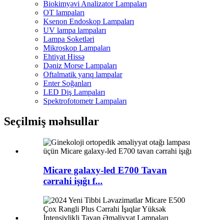
Biokimyəvi Analizator Lampaları
OT lampaları
Ksenon Endoskop Lampaları
UV lampa lampaları
Lampa Soketləri
Mikroskop Lampaları
Ehtiyat Hissə
Dəniz Morse Lampaları
Oftalmatik yarıq lampalar
Enter Soğanları
LED Diş Lampaları
Spektrofotometr Lampaları
Seçilmiş məhsullar
Micare galaxy-led E700 Tavan
cərrahi işığı f...