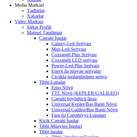
Media Mərkəzi
Tədbirlər
Xəbərlər
Video Mərkəzi
Şirkət Profili
Məhsul Təqdimatı
Cərrahi İşıqlar
Galaxy-Led Seriyası
Max-Led Seriyası
Çoxrəngli Plus Seriyası
Çoxrəngli LED seriyası
Power-Led Plus Seriyası
Enerji ilə işləyən seriyalar
Çiçəklə işıqlandırılmış seriya
Tibbi Lupalar
Erqo Növü
TTL Növü (KEPLER/GALILEO)
Cərrahi böyüdücü linza
Universal Kepler/Baş Bantı Növü
Universal Galileo/Baş Bantı Növü
Fara ilə Cərrahiyyə Lupaları
Kiçik Cərrahi İşıqlar
Tibbi Müayinə İşıqları
Tibbi faralar