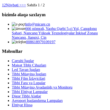
1
2
Növbəti >
>>
Səhifə 1 / 2
bizimlə əlaqə saxlayın
info@micare.cn
666 nömrəli, Yaohu Qərbi 5-ci Yol, Çanqdonq
Şəhəri, Nançanq Yüksək Texnologiyalar İnkişaf Zonası
Nançanq, Jiangxi, Çin
008618979109197
Məhsullar
Cərrahi İşıqlar
Məişət Tibbi Cihazları
Led Tavan İşıqları
Tibbi Müayinə İşıqları
Tibbi Film İzləyiciləri
Tibbi Fara və Lupalar
Tibbi Müayinə Avadanlığı və Monitoru
Tibbi Ehtiyat Lampalar
Digər Tibbi Alətlər
Aeroport İşıqlandırma Lampaları
Ehtiyat Hissə