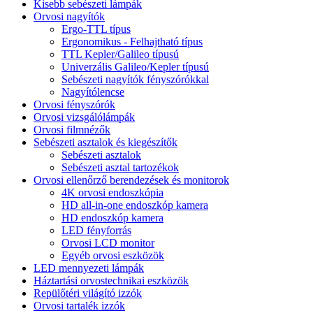
Kisebb sebészeti lámpák
Orvosi nagyítók
Ergo-TTL típus
Ergonomikus - Felhajtható típus
TTL Kepler/Galileo típusú
Univerzális Galileo/Kepler típusú
Sebészeti nagyítók fényszórókkal
Nagyítólencse
Orvosi fényszórók
Orvosi vizsgálólámpák
Orvosi filmnézők
Sebészeti asztalok és kiegészítők
Sebészeti asztalok
Sebészeti asztal tartozékok
Orvosi ellenőrző berendezések és monitorok
4K orvosi endoszkópia
HD all-in-one endoszkóp kamera
HD endoszkóp kamera
LED fényforrás
Orvosi LCD monitor
Egyéb orvosi eszközök
LED mennyezeti lámpák
Háztartási orvostechnikai eszközök
Repülőtéri világító izzók
Orvosi tartalék izzók