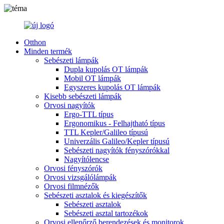
Otthon
Minden termék
Sebészeti lámpák
Dupla kupolás OT lámpák
Mobil OT lámpák
Egyszeres kupolás OT lámpák
Kisebb sebészeti lámpák
Orvosi nagyítók
Ergo-TTL típus
Ergonomikus - Felhajtható típus
TTL Kepler/Galileo típusú
Univerzális Galileo/Kepler típusú
Sebészeti nagyítók fényszórókkal
Nagyítólencse
Orvosi fényszórók
Orvosi vizsgálólámpák
Orvosi filmnézők
Sebészeti asztalok és kiegészítők
Sebészeti asztalok
Sebészeti asztal tartozékok
Orvosi ellenőrző berendezések és monitorok