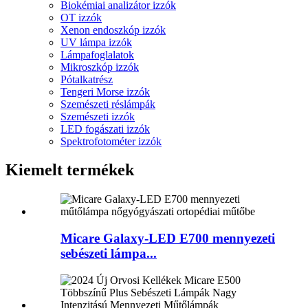
Biokémiai analizátor izzók
OT izzók
Xenon endoszkóp izzók
UV lámpa izzók
Lámpafoglalatok
Mikroszkóp izzók
Pótalkatrész
Tengeri Morse izzók
Szemészeti réslámpák
Szemészeti izzók
LED fogászati ​​izzók
Spektrofotométer izzók
Kiemelt termékek
Micare Galaxy-LED E700 mennyezeti
sebészeti lámpa...