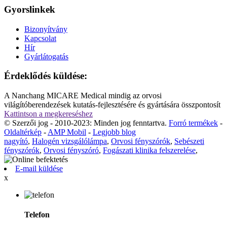
Gyorslinkek
Bizonyítvány
Kapcsolat
Hír
Gyárlátogatás
Érdeklődés küldése:
A Nanchang MICARE Medical mindig az orvosi
világítóberendezések kutatás-fejlesztésére és gyártására összpontosít
Kattintson a megkereséshez
© Szerzői jog - 2010-2023: Minden jog fenntartva.
Forró termékek
-
Oldaltérkép
-
AMP Mobil
-
Legjobb blog
nagyító
,
Halogén vizsgálólámpa
,
Orvosi fényszórók
,
Sebészeti
fényszórók
,
Orvosi fényszóró
,
Fogászati ​​klinika felszerelése
,
E-mail küldése
x
Telefon