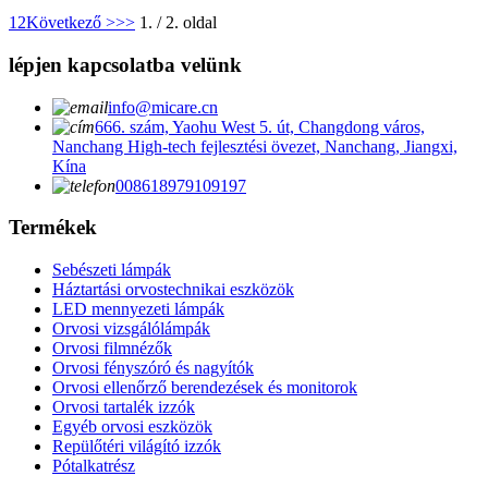
1
2
Következő >
>>
1. / 2. oldal
lépjen kapcsolatba velünk
info@micare.cn
666. szám, Yaohu West 5. út, Changdong város,
Nanchang High-tech fejlesztési övezet, Nanchang, Jiangxi,
Kína
008618979109197
Termékek
Sebészeti lámpák
Háztartási orvostechnikai eszközök
LED mennyezeti lámpák
Orvosi vizsgálólámpák
Orvosi filmnézők
Orvosi fényszóró és nagyítók
Orvosi ellenőrző berendezések és monitorok
Orvosi tartalék izzók
Egyéb orvosi eszközök
Repülőtéri világító izzók
Pótalkatrész