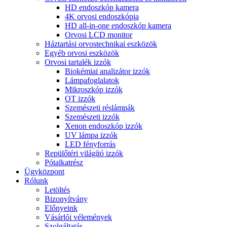
HD endoszkóp kamera
4K orvosi endoszkópia
HD all-in-one endoszkóp kamera
Orvosi LCD monitor
Háztartási orvostechnikai eszközök
Egyéb orvosi eszközök
Orvosi tartalék izzók
Biokémiai analizátor izzók
Lámpafoglalatok
Mikroszkóp izzók
OT izzók
Szemészeti réslámpák
Szemészeti izzók
Xenon endoszkóp izzók
UV lámpa izzók
LED fényforrás
Repülőtéri világító izzók
Pótalkatrész
Ügyközpont
Rólunk
Letöltés
Bizonyítvány
Előnyeink
Vásárlói vélemények
Szolgáltatás