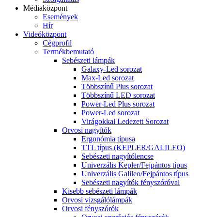
Médiaközpont
Események
Hír
Videóközpont
Cégprofil
Termékbemutató
Sebészeti lámpák
Galaxy-Led sorozat
Max-Led sorozat
Többszínű Plus sorozat
Többszínű LED sorozat
Power-Led Plus sorozat
Power-Led sorozat
Virágokkal Ledezett Sorozat
Orvosi nagyítók
Ergonómia típusa
TTL típus (KEPLER/GALILEO)
Sebészeti nagyítólencse
Univerzális Kepler/Fejpántos típus
Univerzális Galileo/Fejpántos típus
Sebészeti nagyítók fényszóróval
Kisebb sebészeti lámpák
Orvosi vizsgálólámpák
Orvosi fényszórók