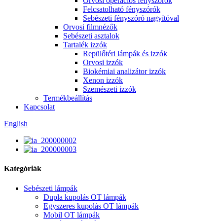
Orvosi operációs fényszórók
Felcsatolható fényszórók
Sebészeti fényszóró nagyítóval
Orvosi filmnézők
Sebészeti asztalok
Tartalék izzók
Repülőtéri lámpák és izzók
Orvosi izzók
Biokémiai analizátor izzók
Xenon izzók
Szemészeti izzók
Termékbeállítás
Kapcsolat
English
Kategóriák
Sebészeti lámpák
Dupla kupolás OT lámpák
Egyszeres kupolás OT lámpák
Mobil OT lámpák