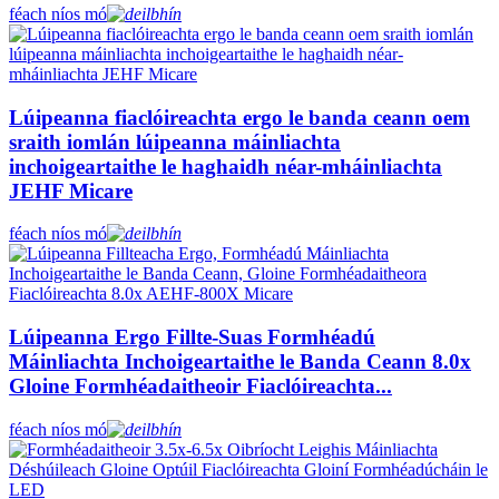
féach níos mó
Lúipeanna fiaclóireachta ergo le banda ceann oem
sraith iomlán lúipeanna máinliachta
inchoigeartaithe le haghaidh néar-mháinliachta
JEHF Micare
féach níos mó
Lúipeanna Ergo Fillte-Suas Formhéadú
Máinliachta Inchoigeartaithe le Banda Ceann 8.0x
Gloine Formhéadaitheoir Fiaclóireachta...
féach níos mó