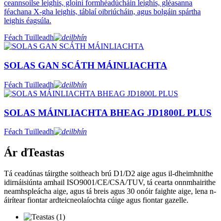
ceannsoilse leighis, gloiní formhéadúcháin leighis, gléasanna
féachana X-gha leighis, táblaí oibriúcháin, agus bolgáin spártha
leighis éagsúla.
Féach Tuilleadh
SOLAS GAN SCÁTH MÁINLIACHTA
Féach Tuilleadh
SOLAS MÁINLIACHTA BHEAG JD1800L PLUS
Féach Tuilleadh
Ár dTeastas
Tá ceadúnas táirgthe soitheach brú D1/D2 aige agus il-dheimhnithe
idirnáisiúnta amhail ISO9001/CE/CSA/TUV, tá cearta onnmhairithe
neamhspleácha aige, agus tá breis agus 30 onóir faighte aige, lena n-
áirítear fiontar ardteicneolaíochta cúige agus fiontar gazelle.