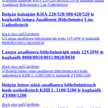
Bolgán halaigine KHA-220/320/380/420/520 le
haghaidh lampa Anailíseoir Bithcheimice Lán-
Uathoibríoch
féach níos mó
Lampa anailíseora bithcheimicigh senlo 12V20W le
haghaidh 8008/8010/8011/8020/8030
féach níos mó
Bolgán foinse solais anailíseora bithcheimiceach
leath-uathoibríoch KHB L-3180/3280 le haghaidh
ZY800/1200
féach níos mó