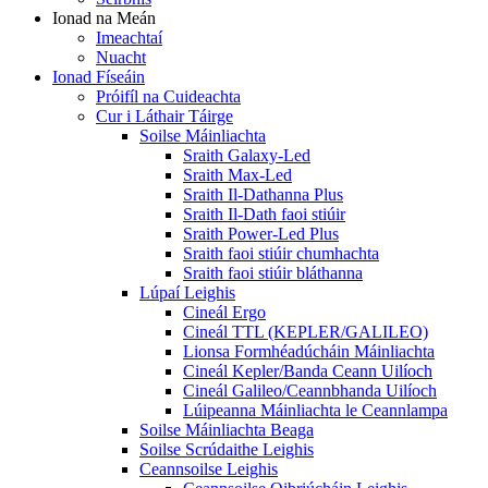
Ionad na Meán
Imeachtaí
Nuacht
Ionad Físeáin
Próifíl na Cuideachta
Cur i Láthair Táirge
Soilse Máinliachta
Sraith Galaxy-Led
Sraith Max-Led
Sraith Il-Dathanna Plus
Sraith Il-Dath faoi stiúir
Sraith Power-Led Plus
Sraith faoi stiúir chumhachta
Sraith faoi stiúir bláthanna
Lúpaí Leighis
Cineál Ergo
Cineál TTL (KEPLER/GALILEO)
Lionsa Formhéadúcháin Máinliachta
Cineál Kepler/Banda Ceann Uilíoch
Cineál Galileo/Ceannbhanda Uilíoch
Lúipeanna Máinliachta le Ceannlampa
Soilse Máinliachta Beaga
Soilse Scrúdaithe Leighis
Ceannsoilse Leighis