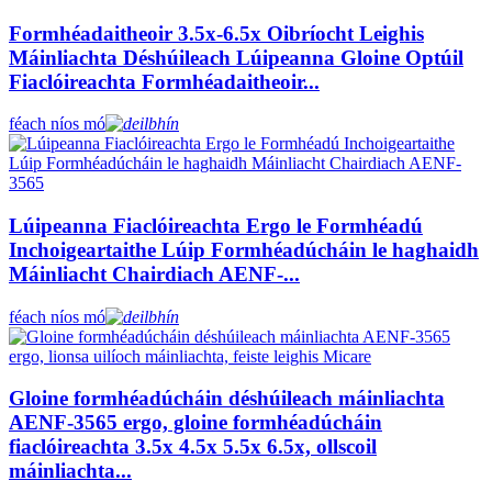
Formhéadaitheoir 3.5x-6.5x Oibríocht Leighis
Máinliachta Déshúileach Lúipeanna Gloine Optúil
Fiaclóireachta Formhéadaitheoir...
féach níos mó
Lúipeanna Fiaclóireachta Ergo le Formhéadú
Inchoigeartaithe Lúip Formhéadúcháin le haghaidh
Máinliacht Chairdiach AENF-...
féach níos mó
Gloine formhéadúcháin déshúileach máinliachta
AENF-3565 ergo, gloine formhéadúcháin
fiaclóireachta 3.5x 4.5x 5.5x 6.5x, ollscoil
máinliachta...