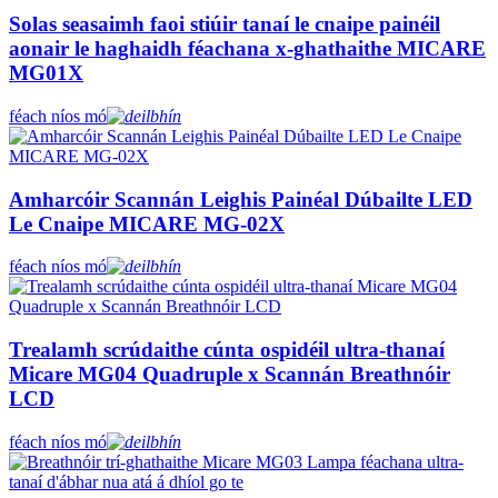
Solas seasaimh faoi stiúir tanaí le cnaipe painéil
aonair le haghaidh féachana x-ghathaithe MICARE
MG01X
féach níos mó
Amharcóir Scannán Leighis Painéal Dúbailte LED
Le Cnaipe MICARE MG-02X
féach níos mó
Trealamh scrúdaithe cúnta ospidéil ultra-thanaí
Micare MG04 Quadruple x Scannán Breathnóir
LCD
féach níos mó