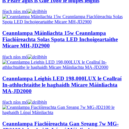
is Fearr agus is Gile 1080 le loupes leighis
féach níos mó
Ceannlampa Máinliachta 15w Ceannlampa
Fiaclóireachta Solas Spota LED Inchoigeartaithe
Micare MH-JD2900
féach níos mó
Ceannlampa Leighis LED 198,000LUX le Ceallraí
In-athluchtaithe le haghaidh Micare Máinliachta
MA-JD2000
féach níos mó
Ceannlampa Fiaclóireachta Gan Sreang 7w MG-