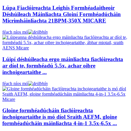
Lúpa Fiaclóireachta Leighis Formhéadaitheoir
Déshúileach Máinliachta Gloiní Formhéadúcháin
Micrimháinliachta 21BPM-350X MICARE
féach níos mó
Lúipí déshúileacha ergo máinliachta fiaclóireachta
ar díol te, formhéadú 5.5x, achar oibre
inchoigeartaithe ...
féach níos mó
Gloine formhéadúcháin fiaclóireachta
inchoigeartaithe is mó díol Sraith AEFM, gloine
formhéadúcháin máinliachta 4-in-1 3.5x-6.5x ...