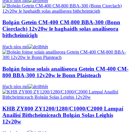
féach níos mó
Bolgán Getein CM-400 CM-800 BBA-300 (Bonn
Ciorclach) 12v20w le haghaidh solas anailíseora
bithcheimicigh
féach níos mó
Bolgán foinse solais anailíseora Getein CM-400 CM-
800 BBA-300 12v20w le Bonn Plaisteach
féach níos mó
KHB ZY800 ZY1200/1280/C1000/C2000 Lampaí
Anailísí Bithcheimiceach Bolgán Solas Leighis
12v20w