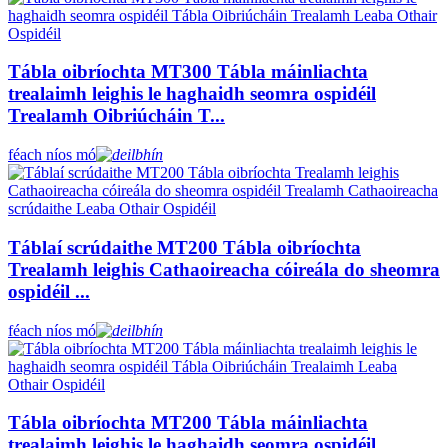
Tábla oibríochta MT300 Tábla máinliachta
trealaimh leighis le haghaidh seomra ospidéil
Trealamh Oibriúcháin T...
féach níos mó
Táblaí scrúdaithe MT200 Tábla oibríochta
Trealamh leighis Cathaoireacha cóireála do sheomra
ospidéil ...
féach níos mó
Tábla oibríochta MT200 Tábla máinliachta
trealaimh leighis le haghaidh seomra ospidéil