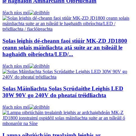
le haghaidh Amharclann Oibriúcháin
féach níos mó
Solas leighis dé-cheann faoi stiúir MK-ZD JD1800
ceann solais máinliachta atá suite ar an tsíleáil le
haghaidh oibríochta/LED/...
féach níos mó
Solas Máinliachta Solas Scrúdaithe Leighis LED
30W 90V go 240V do pheataí tréidliachta
féach níos mó
Lampa oibriúcháin trealaimh leighis ar