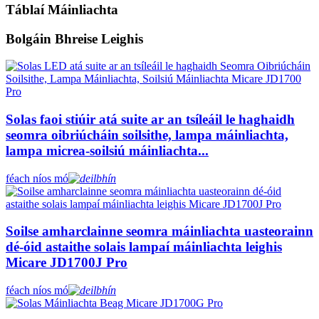
Táblaí Máinliachta
Bolgáin Bhreise Leighis
Solas faoi stiúir atá suite ar an tsíleáil le haghaidh
seomra oibriúcháin soilsithe, lampa máinliachta,
lampa micrea-soilsiú máinliachta...
féach níos mó
Soilse amharclainne seomra máinliachta uasteorainn
dé-óid astaithe solais lampaí máinliachta leighis
Micare JD1700J Pro
féach níos mó