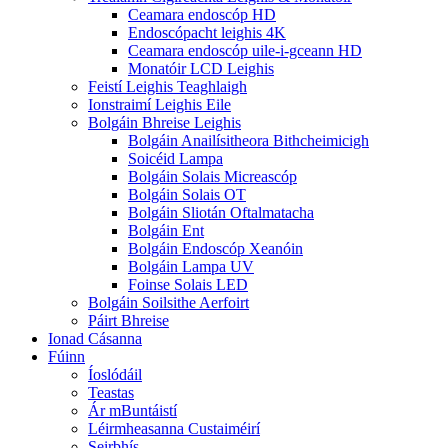
Ceamara endoscóp HD
Endoscópacht leighis 4K
Ceamara endoscóp uile-i-gceann HD
Monatóir LCD Leighis
Feistí Leighis Teaghlaigh
Ionstraimí Leighis Eile
Bolgáin Bhreise Leighis
Bolgáin Anailísitheora Bithcheimicigh
Soicéid Lampa
Bolgáin Solais Micreascóp
Bolgáin Solais OT
Bolgáin Sliotán Oftalmatacha
Bolgáin Ent
Bolgáin Endoscóp Xeanóin
Bolgáin Lampa UV
Foinse Solais LED
Bolgáin Soilsithe Aerfoirt
Páirt Bhreise
Ionad Cásanna
Fúinn
Íoslódáil
Teastas
Ár mBuntáistí
Léirmheasanna Custaiméirí
Seirbhís