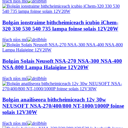
féach níos mó
Bolgán ionstraime bithcheimiceach icubio iChem-
320 330 530 540 735 lampa foinse solais 12V20W
féach níos mó
Bolgán Solais Neusoft NSA-270 NSA-300 NSA-400
NSA-800 Lampa Halaigine 12V20W
féach níos mó
Bolgán anailíseora bithcheimiceach 12v 30w
NEUSOFT NSA-270/400/800 NT-1000/1000P foinse
solais 12V30W
féach níos mó