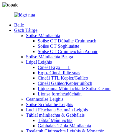
Baile
Gach Táirge
Soilse Máinliachta
Soilse OT Dúbailte Cruinneach
Soilse OT Soghluaiste
Soilse OT Cruinneachán Aonair
Soilse Máinliachta Beaga
Lúpaí Leighis
Cineál Ergo-TTL
Ergo- Cineál fillte suas
Cineál TTL Kepler/Galileo
Cineál Galileo/Kepler uilíoch
Lúipeanna Máinliachta le Soilse Ceann
Lionsa formhéadúcháin
Ceannsoilse Leighis
Soilse Scrúdaithe Leighis
Lucht Féachana Scannán Leighis
Táblaí máinliachta & Gabhálais
Táblaí Máinliachta
Gabhálais Tábla Máinliachta
Trealamh Cigireachta Leighis & Monatóir