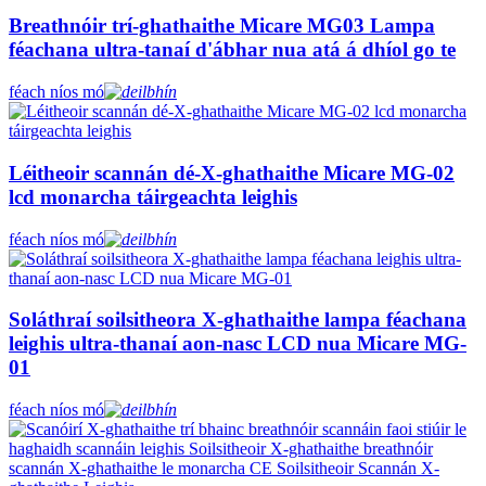
Breathnóir trí-ghathaithe Micare MG03 Lampa
féachana ultra-tanaí d'ábhar nua atá á dhíol go te
féach níos mó
Léitheoir scannán dé-X-ghathaithe Micare MG-02
lcd monarcha táirgeachta leighis
féach níos mó
Soláthraí soilsitheora X-ghathaithe lampa féachana
leighis ultra-thanaí aon-nasc LCD nua Micare MG-
01
féach níos mó