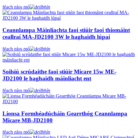
féach níos mó
Ceannlampa Máinliachta faoi stiúir faoi thiomáint
ceallraí MA-JD2100 3W le haghaidh lúpaí
féach níos mó
Soilsiú scrúdaithe faoi stiúir Micare 15w ME-
JD2100 le haghaidh máinliacht ent
féach níos mó
Lionsa Formhéadúcháin Gearrthóg Ceannlampa
Micare MB-JD2100
féach níos mó