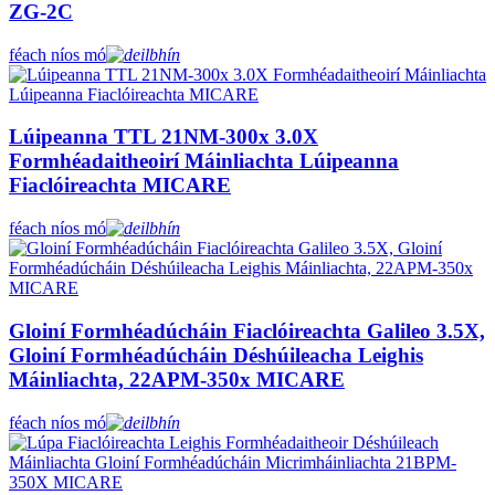
ZG-2C
féach níos mó
Lúipeanna TTL 21NM-300x 3.0X
Formhéadaitheoirí Máinliachta Lúipeanna
Fiaclóireachta MICARE
féach níos mó
Gloiní Formhéadúcháin Fiaclóireachta Galileo 3.5X,
Gloiní Formhéadúcháin Déshúileacha Leighis
Máinliachta, 22APM-350x MICARE
féach níos mó