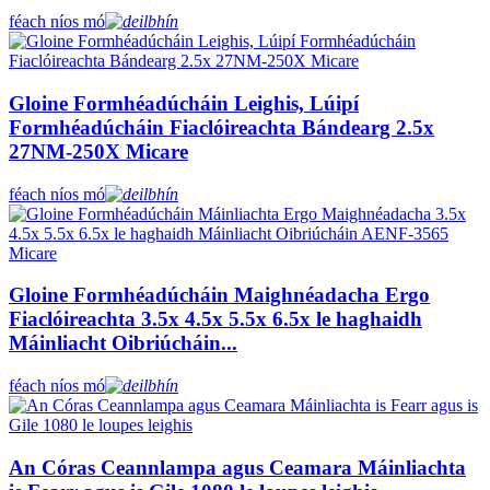
féach níos mó
Gloine Formhéadúcháin Leighis, Lúipí
Formhéadúcháin Fiaclóireachta Bándearg 2.5x
27NM-250X Micare
féach níos mó
Gloine Formhéadúcháin Maighnéadacha Ergo
Fiaclóireachta 3.5x 4.5x 5.5x 6.5x le haghaidh
Máinliacht Oibriúcháin...
féach níos mó
An Córas Ceannlampa agus Ceamara Máinliachta