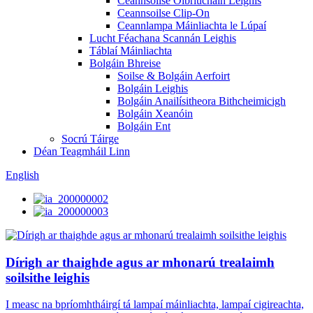
Ceannsoilse Oibriúcháin Leighis
Ceannsoilse Clip-On
Ceannlampa Máinliachta le Lúpaí
Lucht Féachana Scannán Leighis
Táblaí Máinliachta
Bolgáin Bhreise
Soilse & Bolgáin Aerfoirt
Bolgáin Leighis
Bolgáin Anailísitheora Bithcheimicigh
Bolgáin Xeanóin
Bolgáin Ent
Socrú Táirge
Déan Teagmháil Linn
English
Dírigh ar thaighde agus ar mhonarú trealaimh
soilsithe leighis
I measc na bpríomhtháirgí tá lampaí máinliachta, lampaí cigireachta,