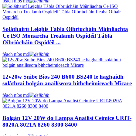
féach níos mó
Soláthairtí Leighis Tábla Oibriúcháin Máinliachta
Ce ISO Monarcha Trealamh Ospidéil Tábla
Oibriúcháin Ospidéil ...
féach níos mó
12v20w Snibe Bios 240 B600 BS240 le haghaidh
soláthraí bolgán anailíseora bithcheimiceach Micare
féach níos mó
Bolgán 12V 20W do Lampa Anailísí Ceimice URIT-
8020A 8021A 8260 8300 8400