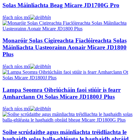
Solas Máinliachta Beag Micare JD1700G Pro
féach níos mó
Monaróir Solas Cigireachta Fiaclóireachta Solas
Máinliachta Uasteorainn Aonair Micare JD1800
Plus
féach níos mó
Lampa Seomra Oibriúcháin faoi stiúir is fearr
Amharclann Ot Solas Micare JD1800J Plus
féach níos mó
Soilse scrúdaithe agus máinliachta tréidliachta le
haghaidh solas balla-ghléasta le haghaidh obráid