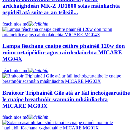
ardchaighdeán MK-Z JD1800 solas máinliachta
ospidéil atá suite ar an tsíleáil...
féach níos mó
Lampa féachana cnaipe ceithre phainéil 120w don
roinn ortaipéidice agus cairdeolaíochta MICARE
MG04X
féach níos mó
Braiteoir Tríphainéil Gile atá ar fáil inchoigeartaithe
le cnaipe breathnóir scannáin mháinliachta
MICARE MG03X
féach níos mó