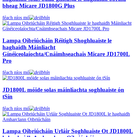
bheag Micare JD1800G Plus
féach níos mó
Lampa Oibriúcháin Réitigh Shoghluaiste le
haghaidh Máinliacht
Gínéiceolaíochta/Cnáimhseachais Micare JD1700L
Pro
féach níos mó
JD1800L móide solas máinliachta soghluaiste ón
tSín
féach níos mó
Lampa Oibriúcháin Urláir Soghluaiste Ot JD1800L