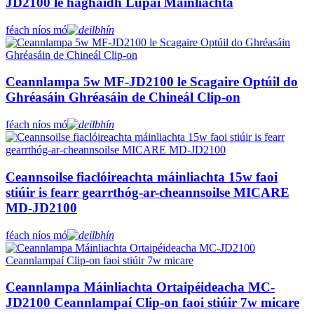
JD2100 le haghaidh Lúpaí Máinliachta
féach níos mó
Ceannlampa 5w MF-JD2100 le Scagaire Optúil do
Ghréasáin Ghréasáin de Chineál Clip-on
féach níos mó
Ceannsoilse fiaclóireachta máinliachta 15w faoi
stiúir is fearr gearrthóg-ar-cheannsoilse MICARE
MD-JD2100
féach níos mó
Ceannlampa Máinliachta Ortaipéideacha MC-
JD2100 Ceannlampaí Clip-on faoi stiúir 7w micare