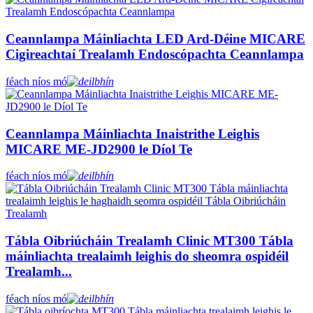
Ceannlampa Máinliachta LED Ard-Déine MICARE
Cigireachtaí Trealamh Endoscópachta Ceannlampa
féach níos mó
Ceannlampa Máinliachta Inaistrithe Leighis
MICARE ME-JD2900 le Díol Te
féach níos mó
Tábla Oibriúcháin Trealamh Clinic MT300 Tábla
máinliachta trealaimh leighis do sheomra ospidéil
Trealamh...
féach níos mó