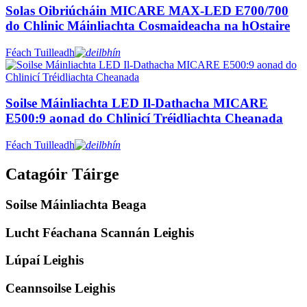
Solas Oibriúcháin MICARE MAX-LED E700/700
do Chlinic Máinliachta Cosmaideacha na hOstaire
Féach Tuilleadh
Soilse Máinliachta LED Il-Dathacha MICARE
E500:9 aonad do Chlinicí Tréidliachta Cheanada
Féach Tuilleadh
Catagóir Táirge
Soilse Máinliachta Beaga
Lucht Féachana Scannán Leighis
Lúpaí Leighis
Ceannsoilse Leighis