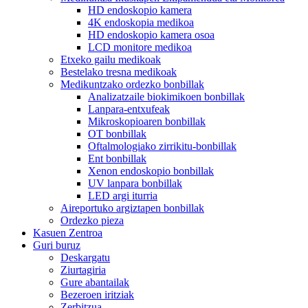
HD endoskopio kamera
4K endoskopia medikoa
HD endoskopio kamera osoa
LCD monitore medikoa
Etxeko gailu medikoak
Bestelako tresna medikoak
Medikuntzako ordezko bonbillak
Analizatzaile biokimikoen bonbillak
Lanpara-entxufeak
Mikroskopioaren bonbillak
OT bonbillak
Oftalmologiako zirrikitu-bonbillak
Ent bonbillak
Xenon endoskopio bonbillak
UV lanpara bonbillak
LED argi iturria
Aireportuko argiztapen bonbillak
Ordezko pieza
Kasuen Zentroa
Guri buruz
Deskargatu
Ziurtagiria
Gure abantailak
Bezeroen iritziak
Zerbitzua