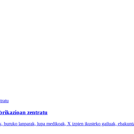
brikazioan zentratu
k, buruko lanparak, lupa medikoak, X izpien ikusteko gailuak, ebakunt