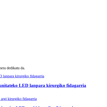
era dedikatu da.
ateko LED lanpara kirurgiko fidagarria