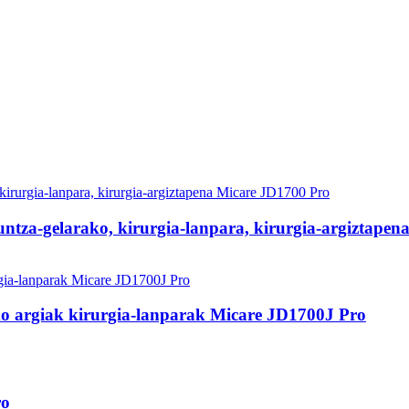
za-gelarako, kirurgia-lanpara, kirurgia-argiztapena
iko argiak kirurgia-lanparak Micare JD1700J Pro
ro