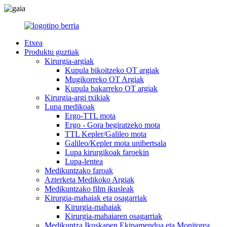
Etxea
Produktu guztiak
Kirurgia-argiak
Kupula bikoitzeko OT argiak
Mugikorreko OT Argiak
Kupula bakarreko OT argiak
Kirurgia-argi txikiak
Lupa medikoak
Ergo-TTL mota
Ergo - Gora begiratzeko mota
TTL Kepler/Galileo mota
Galileo/Kepler mota unibertsala
Lupa kirurgikoak faroekin
Lupa-lentea
Medikuntzako faroak
Azterketa Medikoko Argiak
Medikuntzako film ikusleak
Kirurgia-mahaiak eta osagarriak
Kirurgia-mahaiak
Kirurgia-mahaiaren osagarriak
Medikuntza Ikuskapen Ekipamendua eta Monitorea