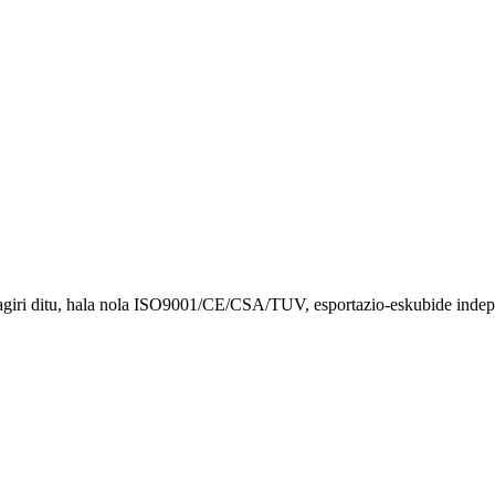
tagiri ditu, hala nola ISO9001/CE/CSA/TUV, esportazio-eskubide indepe