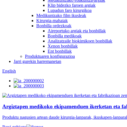
Medikuntzako ebakuntza-argiak
Klip bidezko faroen argiak
Lupadun faro kirurgikoa
Medikuntzako film ikusleak
Kirurgia-mahaiak
Bonbilla ordezkoak
Aireportuko argiak eta bonbillak
Bonbilla medikoak
Analizatzaile biokimikoen bonbillak
Xenon bonbillak
Ent bonbillak
Produktuaren konfigurazioa
Jarri gurekin harremanetan
English
Argiztapen medikoko ekipamenduen ikerketan eta fa
Produktu nagusien artean daude kirurgia-lanparak, ikuskapen-lanpara
Ikusi gehiago