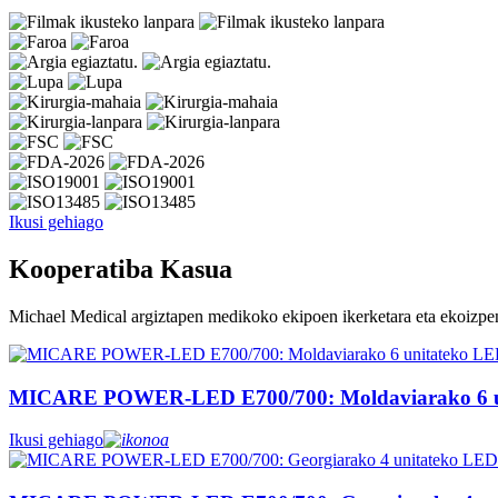
Ikusi gehiago
Kooperatiba Kasua
Michael Medical argiztapen medikoko ekipoen ikerketara eta ekoizpen
MICARE POWER-LED E700/700: Moldaviarako 6 unit
Ikusi gehiago