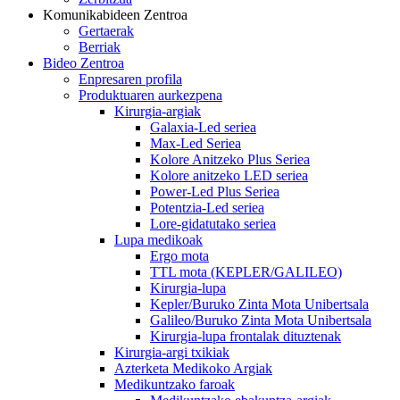
Komunikabideen Zentroa
Gertaerak
Berriak
Bideo Zentroa
Enpresaren profila
Produktuaren aurkezpena
Kirurgia-argiak
Galaxia-Led seriea
Max-Led Seriea
Kolore Anitzeko Plus Seriea
Kolore anitzeko LED seriea
Power-Led Plus Seriea
Potentzia-Led seriea
Lore-gidatutako seriea
Lupa medikoak
Ergo mota
TTL mota (KEPLER/GALILEO)
Kirurgia-lupa
Kepler/Buruko Zinta Mota Unibertsala
Galileo/Buruko Zinta Mota Unibertsala
Kirurgia-lupa frontalak dituztenak
Kirurgia-argi txikiak
Azterketa Medikoko Argiak
Medikuntzako faroak