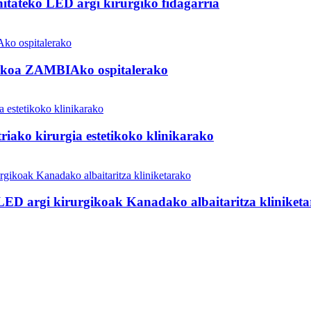
teko LED argi kirurgiko fidagarria
ikoa ZAMBIAko ospitalerako
ko kirurgia estetikoko klinikarako
ED argi kirurgikoak Kanadako albaitaritza kliniket