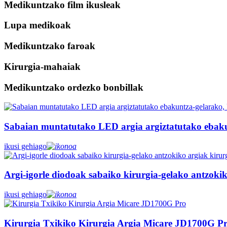
Medikuntzako film ikusleak
Lupa medikoak
Medikuntzako faroak
Kirurgia-mahaiak
Medikuntzako ordezko bonbillak
Sabaian muntatutako LED argia argiztatutako ebakunt
ikusi gehiago
Argi-igorle diodoak sabaiko kirurgia-gelako antzok
ikusi gehiago
Kirurgia Txikiko Kirurgia Argia Micare JD1700G P