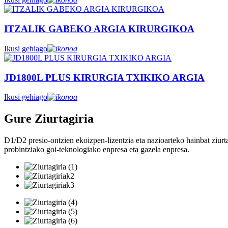
ITZALIK GABEKO ARGIA KIRURGIKOA
Ikusi gehiago
JD1800L PLUS KIRURGIA TXIKIKO ARGIA
Ikusi gehiago
Gure Ziurtagiria
D1/D2 presio-ontzien ekoizpen-lizentzia eta nazioarteko hainbat ziur
probintziako goi-teknologiako enpresa eta gazela enpresa.