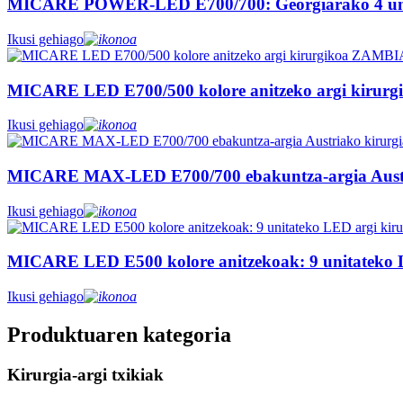
MICARE POWER-LED E700/700: Georgiarako 4 unita
Ikusi gehiago
MICARE LED E700/500 kolore anitzeko argi kirurg
Ikusi gehiago
MICARE MAX-LED E700/700 ebakuntza-argia Austria
Ikusi gehiago
MICARE LED E500 kolore anitzekoak: 9 unitateko L
Ikusi gehiago
Produktuaren kategoria
Kirurgia-argi txikiak