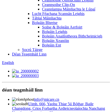
Ceannsoilse Oibriúcháin Leighis
Ceannsoilse Clip-On
Ceannlampa Máinliachta le Lúpaí
Lucht Féachana Scannán Leighis
Táblaí Máinliachta
Bolgáin Bhreise
Soilse & Bolgáin Aerfoirt
Bolgáin Leighis
Bolgáin Anailísitheora Bithcheimicigh
Bolgáin Xeanóin
Bolgáin Ent
Socrú Táirge
Déan Teagmháil Linn
English
déan teagmháil linn
info@micare.cn
Uimh. 666, Yaohu Thiar 5ú Bóthar, Baile
Changdong, Crios Forbartha Ardteicneolaíochta Nanchang