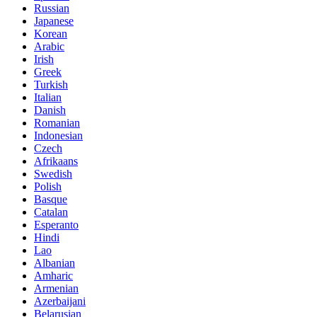
Russian
Japanese
Korean
Arabic
Irish
Greek
Turkish
Italian
Danish
Romanian
Indonesian
Czech
Afrikaans
Swedish
Polish
Basque
Catalan
Esperanto
Hindi
Lao
Albanian
Amharic
Armenian
Azerbaijani
Belarusian