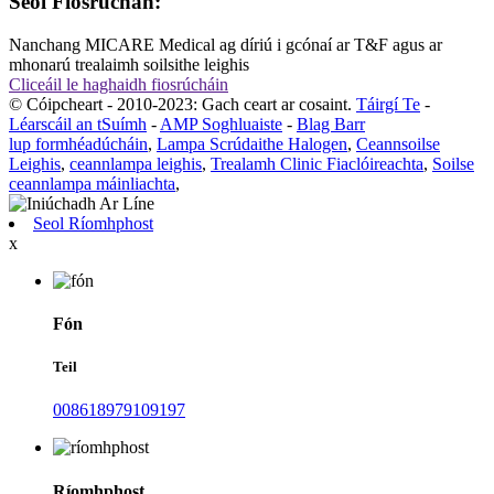
Seol Fiosrúchán:
Nanchang MICARE Medical ag díriú i gcónaí ar T&F agus ar
mhonarú trealaimh soilsithe leighis
Cliceáil le haghaidh fiosrúcháin
© Cóipcheart - 2010-2023: Gach ceart ar cosaint.
Táirgí Te
-
Léarscáil an tSuímh
-
AMP Soghluaiste
-
Blag Barr
lup formhéadúcháin
,
Lampa Scrúdaithe Halogen
,
Ceannsoilse
Leighis
,
ceannlampa leighis
,
Trealamh Clinic Fiaclóireachta
,
Soilse
ceannlampa máinliachta
,
Seol Ríomhphost
x
Fón
Teil
008618979109197
Ríomhphost