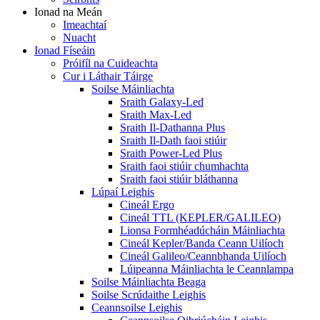
Ionad na Meán
Imeachtaí
Nuacht
Ionad Físeáin
Próifíl na Cuideachta
Cur i Láthair Táirge
Soilse Máinliachta
Sraith Galaxy-Led
Sraith Max-Led
Sraith Il-Dathanna Plus
Sraith Il-Dath faoi stiúir
Sraith Power-Led Plus
Sraith faoi stiúir chumhachta
Sraith faoi stiúir bláthanna
Lúpaí Leighis
Cineál Ergo
Cineál TTL (KEPLER/GALILEO)
Lionsa Formhéadúcháin Máinliachta
Cineál Kepler/Banda Ceann Uilíoch
Cineál Galileo/Ceannbhanda Uilíoch
Lúipeanna Máinliachta le Ceannlampa
Soilse Máinliachta Beaga
Soilse Scrúdaithe Leighis
Ceannsoilse Leighis