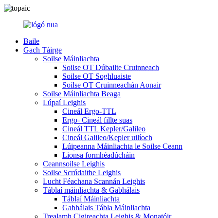
Baile
Gach Táirge
Soilse Máinliachta
Soilse OT Dúbailte Cruinneach
Soilse OT Soghluaiste
Soilse OT Cruinneachán Aonair
Soilse Máinliachta Beaga
Lúpaí Leighis
Cineál Ergo-TTL
Ergo- Cineál fillte suas
Cineál TTL Kepler/Galileo
Cineál Galileo/Kepler uilíoch
Lúipeanna Máinliachta le Soilse Ceann
Lionsa formhéadúcháin
Ceannsoilse Leighis
Soilse Scrúdaithe Leighis
Lucht Féachana Scannán Leighis
Táblaí máinliachta & Gabhálais
Táblaí Máinliachta
Gabhálais Tábla Máinliachta
Trealamh Cigireachta Leighis & Monatóir