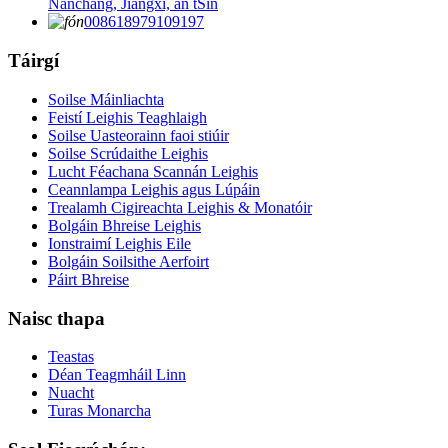
Nanchang, Jiangxi, an tSín
008618979109197
Táirgí
Soilse Máinliachta
Feistí Leighis Teaghlaigh
Soilse Uasteorainn faoi stiúir
Soilse Scrúdaithe Leighis
Lucht Féachana Scannán Leighis
Ceannlampa Leighis agus Lúpáin
Trealamh Cigireachta Leighis & Monatóir
Bolgáin Bhreise Leighis
Ionstraimí Leighis Eile
Bolgáin Soilsithe Aerfoirt
Páirt Bhreise
Naisc thapa
Teastas
Déan Teagmháil Linn
Nuacht
Turas Monarcha