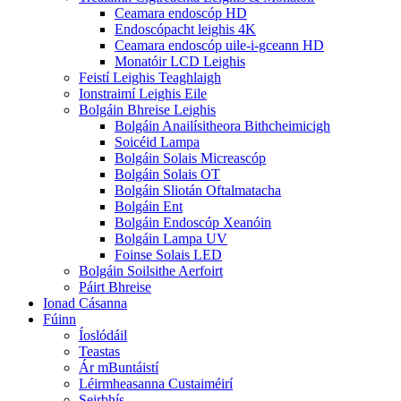
Ceamara endoscóp HD
Endoscópacht leighis 4K
Ceamara endoscóp uile-i-gceann HD
Monatóir LCD Leighis
Feistí Leighis Teaghlaigh
Ionstraimí Leighis Eile
Bolgáin Bhreise Leighis
Bolgáin Anailísitheora Bithcheimicigh
Soicéid Lampa
Bolgáin Solais Micreascóp
Bolgáin Solais OT
Bolgáin Sliotán Oftalmatacha
Bolgáin Ent
Bolgáin Endoscóp Xeanóin
Bolgáin Lampa UV
Foinse Solais LED
Bolgáin Soilsithe Aerfoirt
Páirt Bhreise
Ionad Cásanna
Fúinn
Íoslódáil
Teastas
Ár mBuntáistí
Léirmheasanna Custaiméirí
Seirbhís