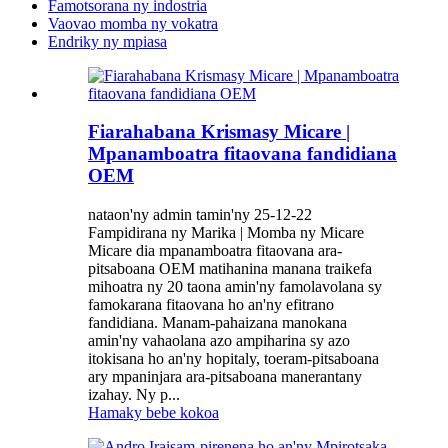
Famotsorana ny indostria
Vaovao momba ny vokatra
Endriky ny mpiasa
Fiarahabana Krismasy Micare |
Mpanamboatra fitaovana fandidiana
OEM
nataon'ny admin tamin'ny 25-12-22
Fampidirana ny Marika | Momba ny Micare
Micare dia mpanamboatra fitaovana ara-
pitsaboana OEM matihanina manana traikefa
mihoatra ny 20 taona amin'ny famolavolana sy
famokarana fitaovana ho an'ny efitrano
fandidiana. Manam-pahaizana manokana
amin'ny vahaolana azo ampiharina sy azo
itokisana ho an'ny hopitaly, toeram-pitsaboana
ary mpaninjara ara-pitsaboana manerantany
izahay. Ny p...
Hamaky bebe kokoa