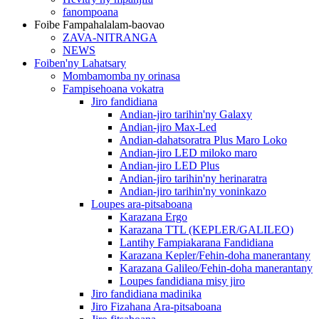
fanompoana
Foibe Fampahalalam-baovao
ZAVA-NITRANGA
NEWS
Foiben'ny Lahatsary
Mombamomba ny orinasa
Fampisehoana vokatra
Jiro fandidiana
Andian-jiro tarihin'ny Galaxy
Andian-jiro Max-Led
Andian-dahatsoratra Plus Maro Loko
Andian-jiro LED miloko maro
Andian-jiro LED Plus
Andian-jiro tarihin'ny herinaratra
Andian-jiro tarihin'ny voninkazo
Loupes ara-pitsaboana
Karazana Ergo
Karazana TTL (KEPLER/GALILEO)
Lantihy Fampiakarana Fandidiana
Karazana Kepler/Fehin-doha manerantany
Karazana Galileo/Fehin-doha manerantany
Loupes fandidiana misy jiro
Jiro fandidiana madinika
Jiro Fizahana Ara-pitsaboana