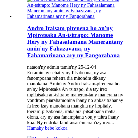
Andro Iraisam-pirenena ho an'ny
Mpirotsaka An-tsitrapo: Manome
Hery ny Fahasalamana Manerantany
amin'ny Fahazavana, ny
Fahamarinana ary ny Fangorahana
nataon'ny admin tamin'ny 25-12-04
Eo amin'ny sehatry ny fitsaboana, ny asa
fanompoana rehetra dia mitondra dikany
manokana. Amin'ny Andro Iraisam-pirenena ho
an'ny Mpirotsaka An-tsitrapo, dia tsy ireo
mpilatsaka an-tsitrapo maneran-tany manerana ny
vondrom-piarahamonina ihany no ankasitrahanay
fa ireo izay manohana mangina ny hopitaly,
toeram-pitsaboana, iraka ara-pitsaboana maha-
olona, ​​ary ny asa fanampiana vonjy taitra ihany
koa. Ny endrika fandraisan'anjaran'izy ireo...
Hamaky bebe kokoa