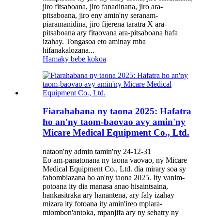
jiro fitsaboana, jiro fanadinana, jiro ara-
pitsaboana, jiro eny amin'ny seranam-
piaramanidina, jiro fijerena taratra X ara-
pitsaboana ary fitaovana ara-pitsaboana hafa
izahay. Tongasoa eto aminay mba
hifanakalozana...
Hamaky bebe kokoa
Fiarahabana ny taona 2025: Hafatra
ho an'ny taom-baovao avy amin'ny
Micare Medical Equipment Co., Ltd.
nataon'ny admin tamin'ny 24-12-31
Eo am-panatonana ny taona vaovao, ny Micare
Medical Equipment Co., Ltd. dia mirary soa sy
fahombiazana ho an'ny taona 2025. Ity vanim-
potoana ity dia manasa anao hisaintsaina,
hankasitraka ary hanantena, ary faly izahay
mizara ity fotoana ity amin'ireo mpiara-
miombon'antoka, mpanjifa ary ny sehatry ny