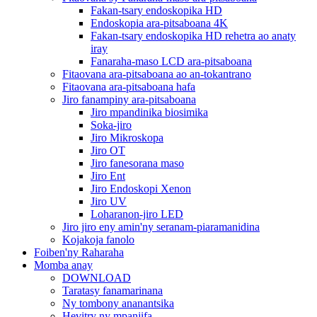
Fakan-tsary endoskopika HD
Endoskopia ara-pitsaboana 4K
Fakan-tsary endoskopika HD rehetra ao anaty
iray
Fanaraha-maso LCD ara-pitsaboana
Fitaovana ara-pitsaboana ao an-tokantrano
Fitaovana ara-pitsaboana hafa
Jiro fanampiny ara-pitsaboana
Jiro mpandinika biosimika
Soka-jiro
Jiro Mikroskopa
Jiro OT
Jiro fanesorana maso
Jiro Ent
Jiro Endoskopi Xenon
Jiro UV
Loharanon-jiro LED
Jiro jiro eny amin'ny seranam-piaramanidina
Kojakoja fanolo
Foiben'ny Raharaha
Momba anay
DOWNLOAD
Taratasy fanamarinana
Ny tombony ananantsika
Hevitry ny mpanjifa