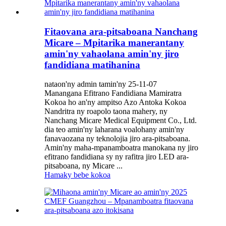
Fitaovana ara-pitsaboana Nanchang
Micare – Mpitarika manerantany
amin'ny vahaolana amin'ny jiro
fandidiana matihanina
nataon'ny admin tamin'ny 25-11-07
Manangana Efitrano Fandidiana Mamiratra
Kokoa ho an'ny ampitso Azo Antoka Kokoa
Nandritra ny roapolo taona mahery, ny
Nanchang Micare Medical Equipment Co., Ltd.
dia teo amin'ny laharana voalohany amin'ny
fanavaozana ny teknolojia jiro ara-pitsaboana.
Amin'ny maha-mpanamboatra manokana ny jiro
efitrano fandidiana sy ny rafitra jiro LED ara-
pitsaboana, ny Micare ...
Hamaky bebe kokoa