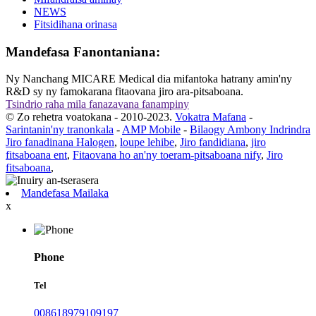
NEWS
Fitsidihana orinasa
Mandefasa Fanontaniana:
Ny Nanchang MICARE Medical dia mifantoka hatrany amin'ny
R&D sy ny famokarana fitaovana jiro ara-pitsaboana.
Tsindrio raha mila fanazavana fanampiny
© Zo rehetra voatokana - 2010-2023.
Vokatra Mafana
-
Sarintanin'ny tranonkala
-
AMP Mobile
-
Bilaogy Ambony Indrindra
Jiro fanadinana Halogen
,
loupe lehibe
,
Jiro fandidiana
,
jiro
fitsaboana ent
,
Fitaovana ho an'ny toeram-pitsaboana nify
,
Jiro
fitsaboana
,
Mandefasa Mailaka
x
Phone
Tel
008618979109197