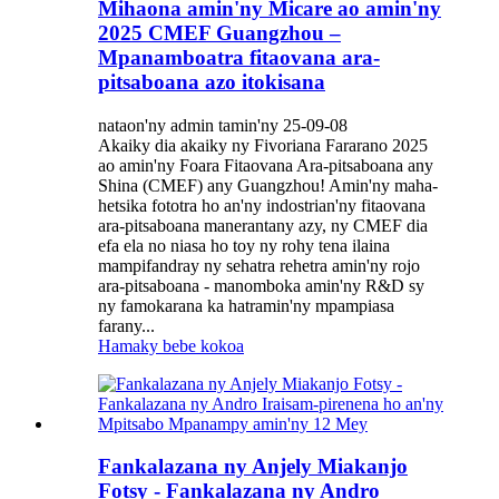
Mihaona amin'ny Micare ao amin'ny
2025 CMEF Guangzhou –
Mpanamboatra fitaovana ara-
pitsaboana azo itokisana
nataon'ny admin tamin'ny 25-09-08
Akaiky dia akaiky ny Fivoriana Fararano 2025
ao amin'ny Foara Fitaovana Ara-pitsaboana any
Shina (CMEF) any Guangzhou! Amin'ny maha-
hetsika fototra ho an'ny indostrian'ny fitaovana
ara-pitsaboana manerantany azy, ny CMEF dia
efa ela no niasa ho toy ny rohy tena ilaina
mampifandray ny sehatra rehetra amin'ny rojo
ara-pitsaboana - manomboka amin'ny R&D sy
ny famokarana ka hatramin'ny mpampiasa
farany...
Hamaky bebe kokoa
Fankalazana ny Anjely Miakanjo
Fotsy - Fankalazana ny Andro