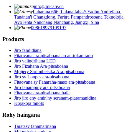
info@micare.cn
Laharana 666, Lalana faha-5 Yaohu Andrefana,
Tanànan'i Changdong, Faritra Fampandrosoana Teknolojia
Avo lenta Nanchang Nanchang, Jiangxi, Sina
008618979109197
Products
Jiro fandidiana
Fitaovana ara-pitsaboana ao an-tokantrano
Jiro valindrihana LED
Jiro Fizahana Ara-pitsaboana
Mpijery Sarimihetsika Ara-pitsaboana
Jiro sy Loupes ara-pitsaboana
Fitaovana sy Fanaraha-maso ara-pitsaboana
Jiro fanampiny ara-pitsaboana
Fitaovana ara-pitsaboana hafa
Jiro jiro eny amin'ny seranam-piaramanidina
Kojakoja fanolo
Rohy haingana
Taratasy fanamarinana
Mifandraisa aminay