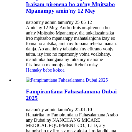
Iraisam-pirenena ho an'ny Mpitsabo
Mpanampy amin'ny 12 Mey
nataon'ny admin tamin'ny 25-05-12
Amin'ny 12 Mey, Andro Iraisam-pirenena ho
an'ny Mpitsabo Mpanampy, dia ankalazaintsika
ireo mpitsabo mpanampy mahatalanjona izay eo
foana ho antsika, amin'ny fotoana rehetra manan-
danja.​ Ao anatin'ny tabataban'ny efitrano vonjy
taitra, izy ireo no mpamonjy voina voalohany,
mandinika haingana ny ratra ary manome
fitsaboana mamonjy aina. Rehefa misy...
Hamaky bebe kokoa
Fampirantiana Fahasalamana Dubai
2025
nataon'ny admin tamin'ny 25-01-10
Hanatrika ny Fampirantiana Fahasalamana Arabo
any Dubai ny NANCHANG MICARE
MEDICAL EQUIPMENT CO., LTD, ary
hampiseho ny jiro tsy misy aloka, jiro fandidiana,