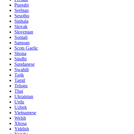
Punjabi
Serbian
Sesotho
Sinhala
Slovak
Slovenian
Somali
Samoan
Scots Gaelic
Shona
Sindhi
Sundanese
Swahili
Tajik
Tamil
Telugu
Thai
Ukrainian
Urdu
Uzbek
Vietnamese
Welsh
Xhosa
Yiddish