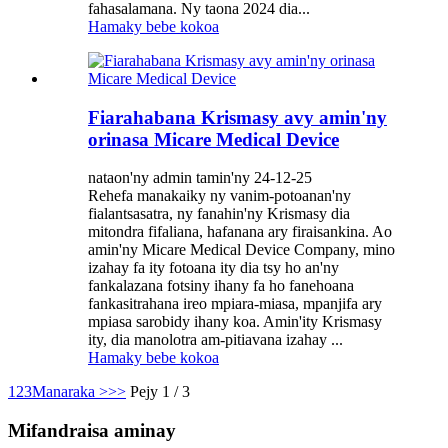
fahasalamana. Ny taona 2024 dia...
Hamaky bebe kokoa
Fiarahabana Krismasy avy amin'ny
orinasa Micare Medical Device
nataon'ny admin tamin'ny 24-12-25
Rehefa manakaiky ny vanim-potoanan'ny
fialantsasatra, ny fanahin'ny Krismasy dia
mitondra fifaliana, hafanana ary firaisankina. Ao
amin'ny Micare Medical Device Company, mino
izahay fa ity fotoana ity dia tsy ho an'ny
fankalazana fotsiny ihany fa ho fanehoana
fankasitrahana ireo mpiara-miasa, mpanjifa ary
mpiasa sarobidy ihany koa. Amin'ity Krismasy
ity, dia manolotra am-pitiavana izahay ...
Hamaky bebe kokoa
1
2
3
Manaraka >
>>
Pejy 1 / 3
Mifandraisa aminay