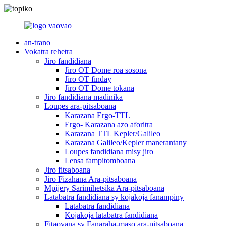
an-trano
Vokatra rehetra
Jiro fandidiana
Jiro OT Dome roa sosona
Jiro OT finday
Jiro OT Dome tokana
Jiro fandidiana madinika
Loupes ara-pitsaboana
Karazana Ergo-TTL
Ergo- Karazana azo aforitra
Karazana TTL Kepler/Galileo
Karazana Galileo/Kepler manerantany
Loupes fandidiana misy jiro
Lensa fampitomboana
Jiro fitsaboana
Jiro Fizahana Ara-pitsaboana
Mpijery Sarimihetsika Ara-pitsaboana
Latabatra fandidiana sy kojakoja fanampiny
Latabatra fandidiana
Kojakoja latabatra fandidiana
Fitaovana sy Fanaraha-maso ara-pitsaboana