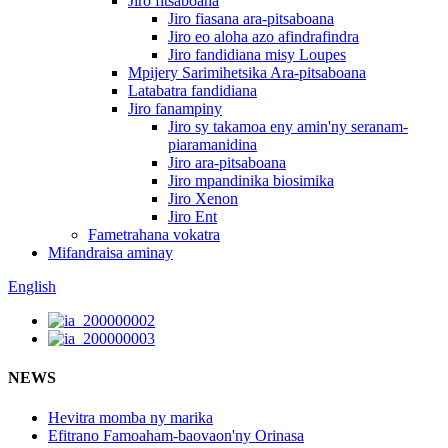
Jiro fitsaboana
Jiro fiasana ara-pitsaboana
Jiro eo aloha azo afindrafindra
Jiro fandidiana misy Loupes
Mpijery Sarimihetsika Ara-pitsaboana
Latabatra fandidiana
Jiro fanampiny
Jiro sy takamoa eny amin'ny seranam-
piaramanidina
Jiro ara-pitsaboana
Jiro mpandinika biosimika
Jiro Xenon
Jiro Ent
Fametrahana vokatra
Mifandraisa aminay
English
NEWS
Hevitra momba ny marika
Efitrano Famoaham-baovaon'ny Orinasa