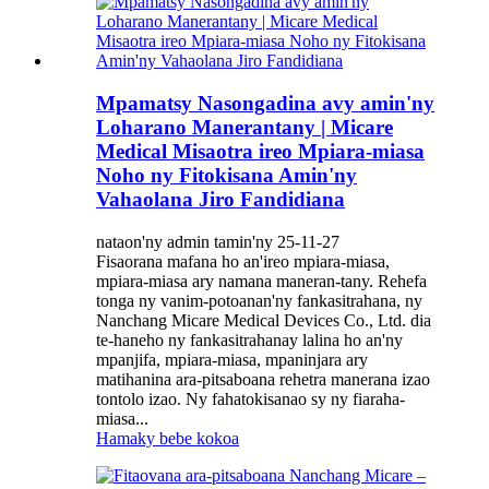
Mpamatsy Nasongadina avy amin'ny
Loharano Manerantany | Micare
Medical Misaotra ireo Mpiara-miasa
Noho ny Fitokisana Amin'ny
Vahaolana Jiro Fandidiana
nataon'ny admin tamin'ny 25-11-27
Fisaorana mafana ho an'ireo mpiara-miasa,
mpiara-miasa ary namana maneran-tany. Rehefa
tonga ny vanim-potoanan'ny fankasitrahana, ny
Nanchang Micare Medical Devices Co., Ltd. dia
te-haneho ny fankasitrahanay lalina ho an'ny
mpanjifa, mpiara-miasa, mpaninjara ary
matihanina ara-pitsaboana rehetra manerana izao
tontolo izao. Ny fahatokisanao sy ny fiaraha-
miasa...
Hamaky bebe kokoa