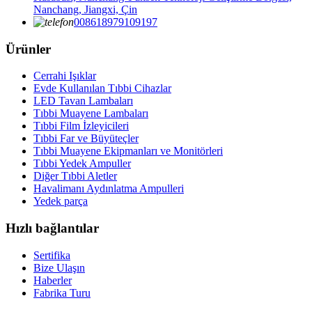
Nanchang, Jiangxi, Çin
008618979109197
Ürünler
Cerrahi Işıklar
Evde Kullanılan Tıbbi Cihazlar
LED Tavan Lambaları
Tıbbi Muayene Lambaları
Tıbbi Film İzleyicileri
Tıbbi Far ve Büyüteçler
Tıbbi Muayene Ekipmanları ve Monitörleri
Tıbbi Yedek Ampuller
Diğer Tıbbi Aletler
Havalimanı Aydınlatma Ampulleri
Yedek parça
Hızlı bağlantılar
Sertifika
Bize Ulaşın
Haberler
Fabrika Turu