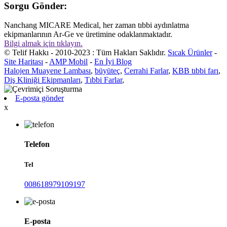
Sorgu Gönder:
Nanchang MICARE Medical, her zaman tıbbi aydınlatma
ekipmanlarının Ar-Ge ve üretimine odaklanmaktadır.
Bilgi almak için tıklayın.
© Telif Hakkı - 2010-2023 : Tüm Hakları Saklıdır.
Sıcak Ürünler
-
Site Haritası
-
AMP Mobil
-
En İyi Blog
Halojen Muayene Lambası
,
büyüteç
,
Cerrahi Farlar
,
KBB tıbbi farı
,
Diş Kliniği Ekipmanları
,
Tıbbi Farlar
,
E-posta gönder
x
Telefon
Tel
008618979109197
E-posta