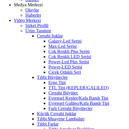
Medya Merkezi
Olaylar
Haberler
Video Merkezi
Şirket Profili
Ürün Tanıtımı
Cerrahi Işıklar
Galaxy-Led Serisi
Max-Led Serisi
Çok Renkli Plus Serisi
Çok Renkli LED Serisi
Power-Led Plus Serisi
Power-LED Serisi
Çiçek Odaklı Seri
Tıbbi Büyüteçler
Ergo Tipi
TTL Tipi (KEPLER/GALILEO)
Cerrahi Büyüteç
Evrensel Kepler/Kafa Bandı Tipi
Evrensel Galileo/Kafa Bandı Tipi
Farlı Cerrahi Büyüteçler
Küçük Cerrahi Işıklar
Tıbbi Muayene Lambaları
Tıbbi Farlar