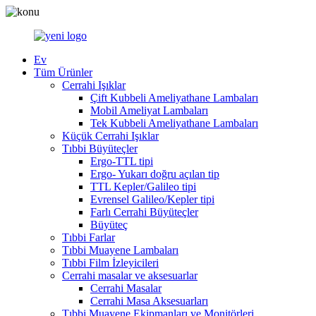
Ev
Tüm Ürünler
Cerrahi Işıklar
Çift Kubbeli Ameliyathane Lambaları
Mobil Ameliyat Lambaları
Tek Kubbeli Ameliyathane Lambaları
Küçük Cerrahi Işıklar
Tıbbi Büyüteçler
Ergo-TTL tipi
Ergo- Yukarı doğru açılan tip
TTL Kepler/Galileo tipi
Evrensel Galileo/Kepler tipi
Farlı Cerrahi Büyüteçler
Büyüteç
Tıbbi Farlar
Tıbbi Muayene Lambaları
Tıbbi Film İzleyicileri
Cerrahi masalar ve aksesuarlar
Cerrahi Masalar
Cerrahi Masa Aksesuarları
Tıbbi Muayene Ekipmanları ve Monitörleri