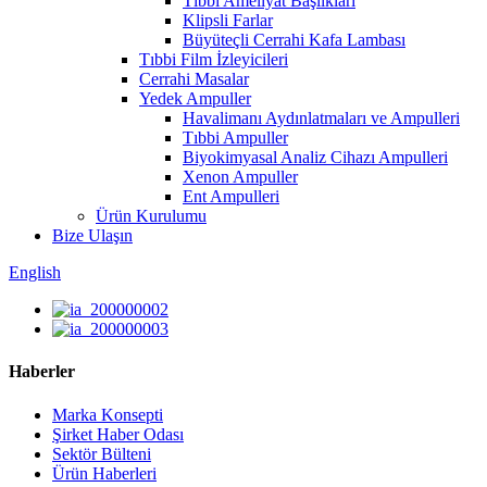
Tıbbi Ameliyat Başlıkları
Klipsli Farlar
Büyüteçli Cerrahi Kafa Lambası
Tıbbi Film İzleyicileri
Cerrahi Masalar
Yedek Ampuller
Havalimanı Aydınlatmaları ve Ampulleri
Tıbbi Ampuller
Biyokimyasal Analiz Cihazı Ampulleri
Xenon Ampuller
Ent Ampulleri
Ürün Kurulumu
Bize Ulaşın
English
Haberler
Marka Konsepti
Şirket Haber Odası
Sektör Bülteni
Ürün Haberleri