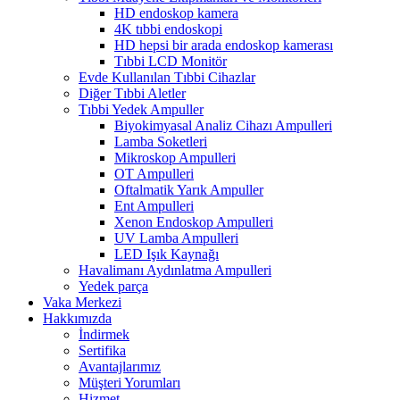
HD endoskop kamera
4K tıbbi endoskopi
HD hepsi bir arada endoskop kamerası
Tıbbi LCD Monitör
Evde Kullanılan Tıbbi Cihazlar
Diğer Tıbbi Aletler
Tıbbi Yedek Ampuller
Biyokimyasal Analiz Cihazı Ampulleri
Lamba Soketleri
Mikroskop Ampulleri
OT Ampulleri
Oftalmatik Yarık Ampuller
Ent Ampulleri
Xenon Endoskop Ampulleri
UV Lamba Ampulleri
LED Işık Kaynağı
Havalimanı Aydınlatma Ampulleri
Yedek parça
Vaka Merkezi
Hakkımızda
İndirmek
Sertifika
Avantajlarımız
Müşteri Yorumları
Hizmet