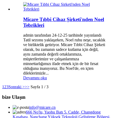
Micare Tıbbi Cihaz Şirketi'nden Noel
Tebrikleri
admin tarafından 24-12-25 tarihinde yayınlandı
Tatil sezonu yaklaşırken, Noel ruhu neşe, sıcaklık
ve birliktelik getiriyor. Micare Tıbbi Cihaz Şirketi
olarak, bu zamanın sadece kutlama için değil,
aynı zamanda değerli ortaklarımıza,
müşterilerimize ve çalışanlarımıza
minnettarlığımızı ifade etmek için de bir fırsat
olduğuna inanıyoruz. Bu Noel'de, en içten
dileklerimizle...
Devamını oku
1
2
3
Sonraki >
>>
Sayfa 1 / 3
bize Ulaşın
info@micare.cn
666 No'lu, Yaohu Batı 5. Cadde, Changdong
Kasabası, Nanchang Yüksek Teknoloji Geliştirme Bölgesi,