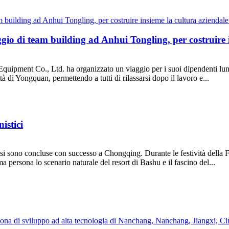
 di team building ad Anhui Tongling, per costruire in
uipment Co., Ltd. ha organizzato un viaggio per i suoi dipendenti lungo
ttà di Yongquan, permettendo a tutti di rilassarsi dopo il lavoro e...
istici
si sono concluse con successo a Chongqing. Durante le festività della Fe
 persona lo scenario naturale del resort di Bashu e il fascino del...
a di sviluppo ad alta tecnologia di Nanchang, Nanchang, Jiangxi, Ci