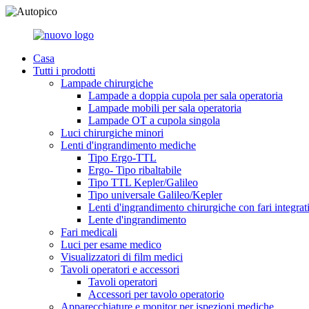
Casa
Tutti i prodotti
Lampade chirurgiche
Lampade a doppia cupola per sala operatoria
Lampade mobili per sala operatoria
Lampade OT a cupola singola
Luci chirurgiche minori
Lenti d'ingrandimento mediche
Tipo Ergo-TTL
Ergo- Tipo ribaltabile
Tipo TTL Kepler/Galileo
Tipo universale Galileo/Kepler
Lenti d'ingrandimento chirurgiche con fari integrat
Lente d'ingrandimento
Fari medicali
Luci per esame medico
Visualizzatori di film medici
Tavoli operatori e accessori
Tavoli operatori
Accessori per tavolo operatorio
Apparecchiature e monitor per ispezioni mediche