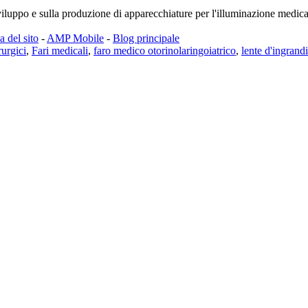
uppo e sulla produzione di apparecchiature per l'illuminazione medica
 del sito
-
AMP Mobile
-
Blog principale
rurgici
,
Fari medicali
,
faro medico otorinolaringoiatrico
,
lente d'ingran