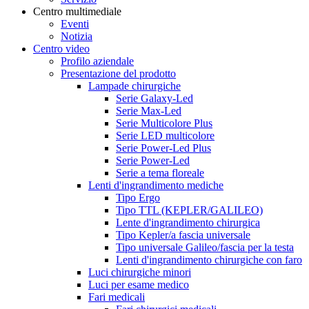
Centro multimediale
Eventi
Notizia
Centro video
Profilo aziendale
Presentazione del prodotto
Lampade chirurgiche
Serie Galaxy-Led
Serie Max-Led
Serie Multicolore Plus
Serie LED multicolore
Serie Power-Led Plus
Serie Power-Led
Serie a tema floreale
Lenti d'ingrandimento mediche
Tipo Ergo
Tipo TTL (KEPLER/GALILEO)
Lente d'ingrandimento chirurgica
Tipo Kepler/a fascia universale
Tipo universale Galileo/fascia per la testa
Lenti d'ingrandimento chirurgiche con faro
Luci chirurgiche minori
Luci per esame medico
Fari medicali