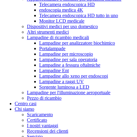
Telecamera endoscopica HD
endoscopia medica 4K
Telecamera endoscopica HD tutto in uno
Monitor LCD medicale
Dispositivi medici per uso domestico
Altri strumenti medici
Lampadine di ricambio medicali
Lampadine per analizzatore biochimico
Portalampade
Lampadine per microscopio
Lampadine per sala operatoria
Lampadine a fessura oftalmiche
Lampadine Ent
Lampadine allo xeno per endoscopi
Lampadine a raggi UV
Sorgente luminosa a LED
Lampadine per l'illuminazione aeroportuale
Pezzo di ricambio
Centro casi
Chi siamo
Scaricamento
Certificato
I nostri vantaggi
Recensioni dei clienti
Servizio