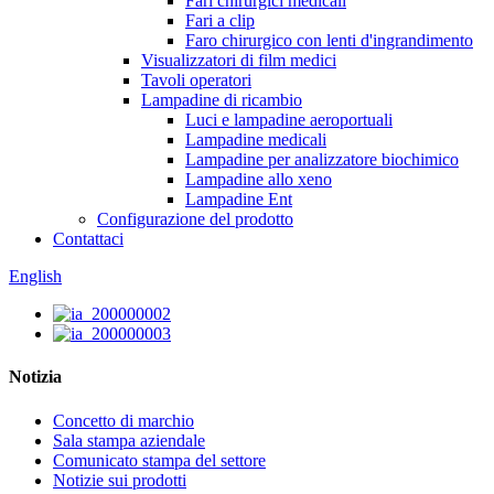
Fari chirurgici medicali
Fari a clip
Faro chirurgico con lenti d'ingrandimento
Visualizzatori di film medici
Tavoli operatori
Lampadine di ricambio
Luci e lampadine aeroportuali
Lampadine medicali
Lampadine per analizzatore biochimico
Lampadine allo xeno
Lampadine Ent
Configurazione del prodotto
Contattaci
English
Notizia
Concetto di marchio
Sala stampa aziendale
Comunicato stampa del settore
Notizie sui prodotti